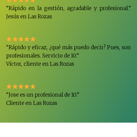
“Rápido en la gestión, agradable y profesional.”
Jesús en Las Rozas
“Rápido y eficaz, ¿qué más puedo decir? Pues, son
profesionales. Servicio de 10.”
Víctor, cliente en Las Rozas
“Jose es un profesional de 10.”
Cliente en Las Rozas